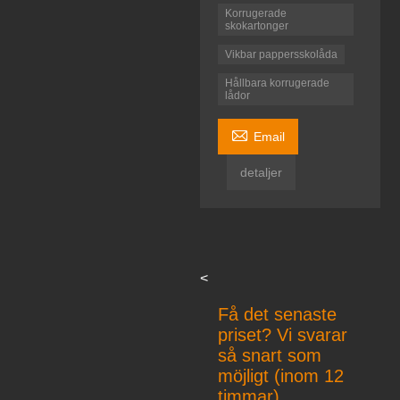
Korrugerade
skokartonger
Vikbar pappersskolåda
Hållbara korrugerade
lådor

Email
detaljer
<
Få det senaste
priset? Vi svarar
så snart som
möjligt (inom 12
timmar)